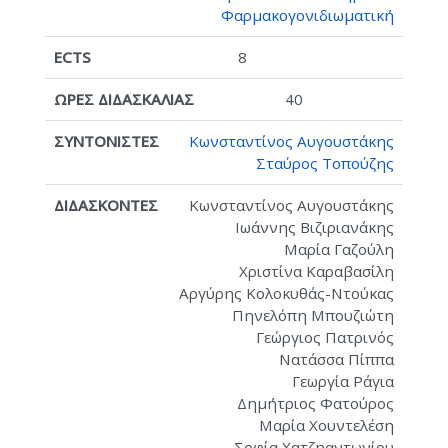
Φαρμακογονιδιωματική
8
40
Κωνσταντίνος Αυγουστάκης
Σταύρος Τοπούζης
Κωνσταντίνος Αυγουστάκης
Ιωάννης Βιζιριανάκης
Μαρία Γαζούλη
Χριστίνα Καραβασίλη
Αργύρης Κολοκυθάς-Ντούκας
Πηνελόπη Μπουζιώτη
Γεώργιος Πατρινός
Νατάσσα Πίππα
Γεωργία Ράγια
Δημήτριος Φατούρος
Μαρία Χουντελέση
Σοφία Χατζηαντωνίου